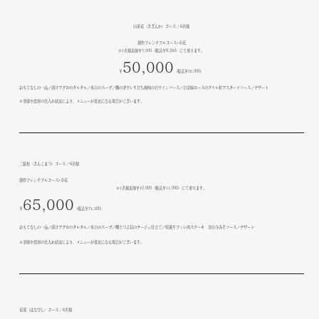
山茶花（さざんか）コース / 6名様
創作フレンチフルコース×卓花
※1名様追加￥7,500（税込￥8,250）にて承ります。
50,000
￥
（税込￥55,000）
おもてなしの一品／漬けマグロのタルタル／本日のスープ／鯛のポワレすだち風味の白ワインソース／白金豚ロースのグリル粒マスタードソース／デザート
※季節や食材の仕入れ状況により、メニューが変更になる場合がございます。
三鈷松（さんこまつ）コース / 6名様
創作フレンチフルコース×卓花
※1名様追加￥10,000（税込￥11,000）にて承ります。
65,000
￥
（税込￥71,500）
おもてなしの一品／漬けマグロのタルタル／本日のスープ／鯛とつぶ貝のナージュ仕立て／特選牛フィレ肉ステーキ 金山寺みそソース／デザート
※季節や食材の仕入れ状況により、メニューが変更になる場合がございます。
花菱（はなびし）コース / 6名様