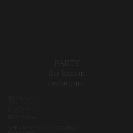
PARTY
the kamon
restaurant
華紋レストランでは、
昼、夜のパーティを承っております。
プランは２つ
『フルコース』と『ビュッフェスタイル』。
定番メニューや季節のメニューなど
旬の今を盛り込んだ一皿一皿が色とりどりに
テーブルを彩ります。
会議やセレモニーの後にそのまま
懇親会やパーティーを行うこともできます。
＜
様々なパーティシーンに対応
＞
歓送迎会、忘年会、新年会、謝恩会などの