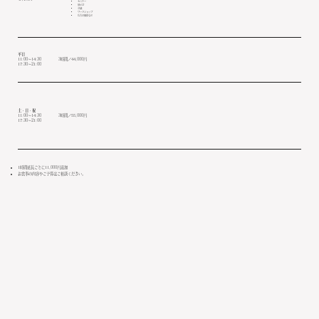
セミナー
展示会
会議
ワークショップ
広告の撮影など
平日
11:00～14:30
3時間／44,000円
17:30～21:00
土・日・祝
11:00～14:30
3時間／55,000円
17:30～21:00
1時間延長ごとに11,000円追加
お食事の内容やご予算はご相談ください。