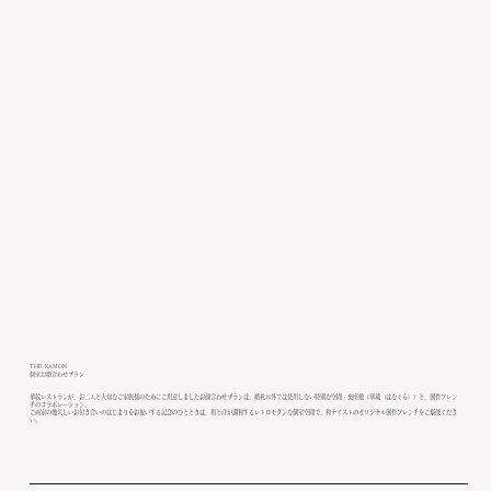
THE KAMON
個室お顔合わせプラン
華紋レストランが、お二人と大切なご家族様のためにご用意しましたお顔合わせプランは、婚礼以外では使用しない特別な空間・奥座敷《華蔵（はなぐら）》と、創作フレン
チのコラボレーション。
ご両家の幾久しいお付き合いのはじまりをお祝いする記念のひとときは、和と洋が調和するレトロモダンな個室空間で、和テイストのオリジナル創作フレンチをご堪能くださ
い。