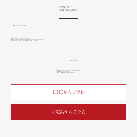
CONTACT
& RESERVATION
ご予約・お問い合わせ
ご相談や見学はいつでも受け付けております。
事前にご予約いただきますと お待たせすることなくご案内させていただきます。
見学のご予約は、お電話、WEBフォームをご用意しております。
086-441-7119
営業時間：11:30〜15:00 18:00〜22:00（LO19:30）
（毎週月曜日 ランチのみ営業）
※定休日：毎週火曜日・水曜日 (祝日を除く)
LINEからご予約
お電話からご予約