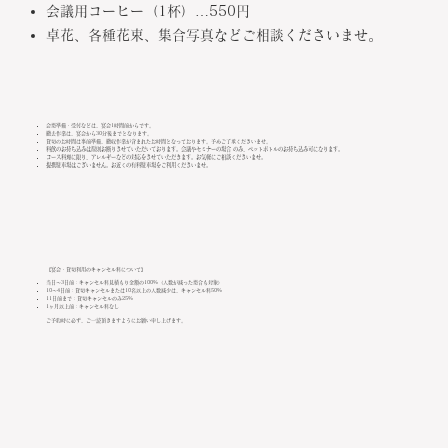
会議用コーヒー（1杯）…550円
卓花、各種花束、集合写真などご相談くださいませ。
会場準備・受付などは、宴会1時間前からです。
​撤去作業は、宴会から30分後までとなります。
貸切のお時間は事前準備、撤収作業が含まれたお時間となっております。予めご了承くださいませ。​
料飲のお持ち込みは原則お断りさせていただいております。会議やセミナーの場合 のみ、ペットボトルのお持ち込み可になります。
コース料理に限り、アレルギーなどの対応をさせていただきます。お気軽にご相談くださいませ。
提携駐車場はございません。お近くの有料駐車場をご利用くださいませ。
【宴会・貸切利用のキャンセル料について】
当日〜3日前：キャンセル料見積もり金額の100%（人数が減った場合も対象）
10〜4日前：貸切キャンセルまたは10名以上の人数減少は、キャンセル料50%
11日前まで：貸切キャンセルのみ25%
1ヶ月以上前：キャンセル料なし
​ご予約時に必ず、ご一読頂きますようにお願い申し上げます。