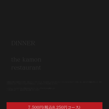
DINNER
the kamon
restaurant
美観地区の静かで洗練された空間で、贅沢なフレンチディナーを。旬の食材をふんだんに使ったシェフのこだわりが光るコース料理。美しい盛り付けと繊細な味わいが、特別
な夜を演出します。大切な人との記念日や特別な日に、心に残るひとときをお楽しみください。
※当日キャンセル及び当日の人数減の変更に関しましては、100％の代金を頂戴致します。
ご予約の際に必ず、ご一読頂きます様にお願い申し上げます。
7,500円(税込8,250円コース)