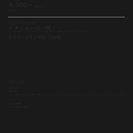
ビュッフェスタイル
6,000～
￥
（税込￥6,600〜）
飲み放題付き
ビュッフェスタイルのコースメニュー。
大人数の立食パーティなどにおすすめです。
＜メニューの一例＞
アミューズ盛り合わせ・オードブルバリエ・ピラフ・魚料理・旬のパスタ・肉料理・サラダ・デザートなど 全8〜10品
※フリードリンク付（2時間）
＜フリードリンクプラン＞
120分制（L.O 30分前）
​standard plan
¥2,200（税込）
・ビール・赤白ワイン・カクテル（3種）・焼酎・ウィスキー・オレンジジュース・ウーロン茶・グレープフルーツジュース・ジンジャーエール・コーラ​・トニックウォーター
貸切利用（2時間制）
レストラン会場 15〜80名まで