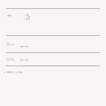
結納
​ご利用例
小
会議
展示室
平日
11:00〜19:00
1時間／5,500​円
土・日・祝
11:00～19:00
1時間／5,500円
1時間延長ごとに5,500円追加