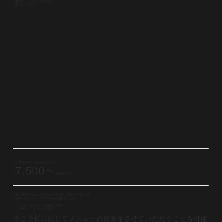
各種宴会、セレモニー、決起会等の
会社イベントなど
The 華紋 旬のスペシャリテ フルコース
7,500～
￥
（税込￥8,250〜）
会議や接待など和やかな落ち着いたひとときにご満足いただけるプラン。
旬を味わうスペシャリテフルコースをご用意いたします。
アミューズ・前菜・スープ・魚料理・肉料理
パン・デザート・コーヒーまたは紅茶
※ご予算に応じてメニューの提案をさせていただくことも可能