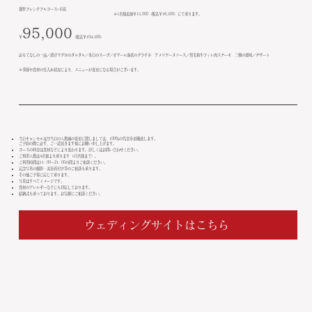
創作フレンチフルコース×卓花
※1名様追加￥15,000（税込￥16,500）にて承ります。
95,000
￥
（税込￥104,500）
おもてなしの一品／漬けマグロのタルタル／本日のスープ／オマール海老のグラチネ アメリケーヌソース／黒毛和牛フィレ肉ステーキ 三種の薬味／デザート
※季節や食材の仕入れ状況により、メニューが変更になる場合がございます。
当日キャンセル及び当日の人数減の変更に関しましては、100％の代金を頂戴致します。
ご予約の際に必ず、ご一読頂きます様にお願い申し上げます。
コースの料金は食材などにより変わります。詳しくはお問い合わせください。
ご利用人数は4名様より承ります（12名様まで）。
ご利用時間は11: 00～21: 00の間よりご相談ください。
記念写真の撮影・美容着付け等のご相談も承ります。
その他ご予算に応じて承ります。
写真はすべてイメージです。
食材のアレルギーなどにも対応しております。
結納式も承っております。お気軽にご相談ください。
ウェディングサイトはこちら