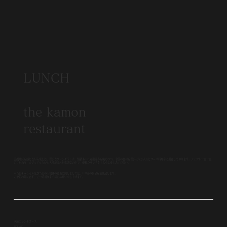
LUNCH
the kamon
restaurant
美観地区を感じながら楽しむ、贅沢なフレンチランチ。情緒あふれる街並みを眺めつつ、季節の食材を贅沢に取り入れたコース料理をご用意しております。シェフが一皿一皿
にこだわり、カジュアルながらも洗練された雰囲気の中で、優雅なランチタイムをお楽しみください。
※当日キャンセル及び当日の人数減の変更に関しましては、100％の代金を頂戴致します。
ご予約の際に必ず、ご一読頂きます様にお願い申し上げます。
季節のランチコース
￥3,500