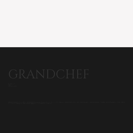
GRANDCHEF
The 華紋シェフ
八藤 弘
HIROMU HATTO
倉敷市出身。岡山市内のレストランで修行し、2012年岡山市内にRestaurant L'Escalierをオープン。オーナーシェフとして腕をふるい、特別な日に訪れたいお店として確立。2022年同店を閉店し、単身名古屋の結婚式場シェフを経験後、2023年6月The華紋のシェフに就任。倉敷に新
しいハイクオリティの風を取り入れ、厳選した食材選びと繊細な技で「ここでしか味わえない」を実現します。