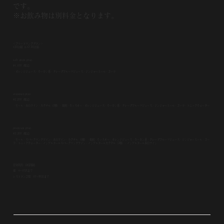
です。
※お飲み物は別料金となります。
＜フリードリンクプラン＞
120分制（L.O 30分前）
soft drink plan
¥1,100（税込）
・オレンジジュース・ウーロン茶・グレープフルーツジュース・ジンジャーエール・コーラ
​standard plan
¥2,200（税込）
・ビール・赤白ワイン・カクテル（3種）・焼酎・ウィスキー・オレンジジュース・ウーロン茶・グレープフルーツジュース・ジンジャーエール・コーラ​・トニックウォーター
premium plan
¥3,300（税込）
・ビール・スパークリングワイン・赤白ワイン・カクテル（5種）・焼酎・ウィスキー・オレンジジュース・ウーロン茶・グレープフルーツジュース・ジンジャーエール・コー
ラ・トニックウォーター・ノンアルコールスパークリングワイン・ノンアルコールカクテル（3種）​・ノンアルコール赤白ワイン
貸切利用（2時間制）
蔵 4〜10名まで
レストラン会場 10〜80名まで