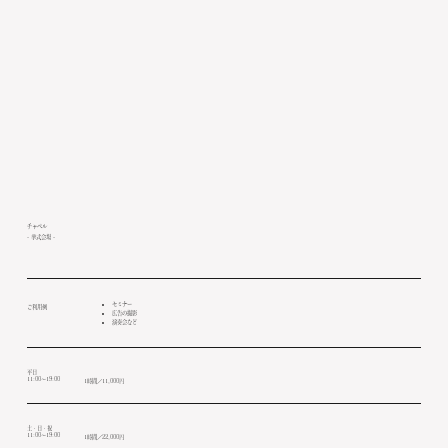
チャペル
- 挙式会場 -
セミナー
​ご利用例
広告の撮影
演奏会など
平日
11:00～19:00
1時間／11,000円
土・日・祝
11:00～19:00
1時間／22,000円